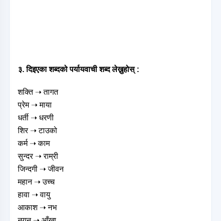
३. दिइएका शब्दको पर्यायवाची शब्द लेख्नुहोस् :
शक्ति ➝ तागत
प्रेम ➝ माया
धर्ती ➝ धरणी
शिर ➝ टाउको
कर्म ➝ काम
सुन्दर ➝ राम्री
जिन्दगी ➝ जीवन
महान ➝ उच्च
हावा ➝ वायु
आकाश ➝ नभ
नयन ➝ आँखा