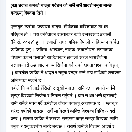
(ख) उदात्त कर्मको यात्रा गर्दछन् जो सधैँ सधैँ आदर्श नमुना मान्छे
बन्दछन् विश्वमा तिनै ।
प्रस्तुत ‘श्लोक ‘उज्यालो यात्रा’ शीर्षकको कविताबाट साभार
गरिएको हो । यस कविताका रचनाकार कवि रामप्रसाद ज्ञवाली
(वि.सं. २०२४) हुन् । ज्ञवाली समसामयिक नेपाली साहित्यका चर्चित
व्यक्तित्व हुन् । कविता, आख्यान, नाटक, समालोचना लगायतका
विधामा कलम चलाउने साहित्यकार ज्ञवाली सरल भाषाशैलीमा
प्रभावकारी ढङ्गबाट काव्य सिर्जना गर्न सक्ने क्षमता भएका कवि हुन्
। कर्मशील व्यक्ति नै आदर्श र नमुना बन्दछ भन्ने भाव माथिको श्लोकमा
अभिव्यक्त भएको छ ।
कर्मले जिन्दगीलाई हँसिलो र सुखी बनाउन सकिन्छ । हाम्रो कर्मले
सुन्दर विश्वको सिर्जना र निर्माण गर्नुपर्छ । कर्म नै धर्म भन्ने कुरालाई
हामी सबैले मनन गर्दै कर्मशील जीवन बनाउनु आवश्यक छ । महान् र
श्रेष्ठ कर्मको यात्रामा सधैँ लागिरहने व्यक्ति विश्वका निम्ति आदर्श
बन्छ । त्यस्तो व्यक्ति नै समाज, राष्ट्रमा मात्र नभएर विश्वका लागि
नमुना र अनुकरणीय मान्छे बन्दछ । तसर्थ हामीले विश्वमा आदर्श र