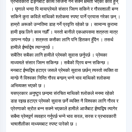
प्रभावकारी ढङ्गबाट काव्य सिर्जना गर्न सक्ने क्षमता भएका कवि हुन्
। घृणाले भन्दा पि मायाप्रेमले संसार जित्न सकिने र गौरवशाली बन्न
सकिने कुरा कविले माथिको श्लोकमा स्पष्ट पार्ने प्रयास गरेका छन् ।
हाम्रो अरूको उन्नतिमा डाह गर्ने प्रवृत्ति रहेको छ । सामान्य कुरामा
हामी इख लिने काम गछौँ । यस्तो बानीले एकआपसमा शत्रुता मात्र
उत्पन्न गर्दछ । शत्रुता कसैका लागि पनि हितकर हुँदैन । तसर्थ
हामीले ईर्ष्याद्वेष त्याग्नुपर्छ ।
सबैतिर सबैका लागि हामीले प्रेमको सुवास छर्नुपर्छ । प्रेमका
माध्यमले संसार जित्न सकिन्छ । सबैको प्रिय बन्न सकिन्छ ।
मनबाट ईष्यद्विष हटाएर जसले प्रेमको सुवास छर्छन् त्यस्तो व्यक्ति वा
मान्छे नै विश्वका निम्ति गौरव बन्छन् भन्ने भाव माथिको श्लोकमा
अभिव्यक्त भएको छ ।
यसप्रकार अनुष्टुप छन्दमा संरचित माथिको श्लोकले मनमा रहेको
डाह रइख हटाएर प्रेमको सुवास छर्ने व्यक्ति नै विश्वका लागि गौरव र
प्रेरणाको स्रोत बन्न सक्ने भएकाले हामीले आजैबाट ईष्यद्विष त्यागेर
सबैमा प्रेमपूर्ण व्यवहार गर्नुपर्छ भन्ने भाव सरल, सरस र प्रभावकारी
भाषाशैलीका माध्यमबाट स्पष्ट पारेको छ ।